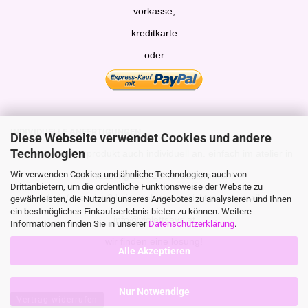
vorkasse,
kreditkarte
oder
INDIVIDUELLE ANFERTIGUNGEN
Diese Webseite verwendet Cookies und andere
Technologien
ich fertige jedes produkt auch individuell an. einfach im atelier in
Wir verwenden Cookies und ähnliche Technologien, auch von
der neustiftgasse 23 vorbeikommen!
Drittanbietern, um die ordentliche Funktionsweise der Website zu
nicht in/aus wien? kein problem! schickt mir ein mail an
gewährleisten, die Nutzung unseres Angebotes zu analysieren und Ihnen
ein bestmögliches Einkaufserlebnis bieten zu können. Weitere
info@violettsays.at
Informationen finden Sie in unserer
Datenschutzerklärung
.
wir finden eine lösung!
Alle Akzeptieren
Nur Notwendige
Vertrag widerrufen